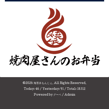
©2026
海苔弁もんじぇ
. All Rights Reserved.
Today:
46
/ Yesterday:
91
/ Total:
18312
Powered by
グーペ
/
Admin