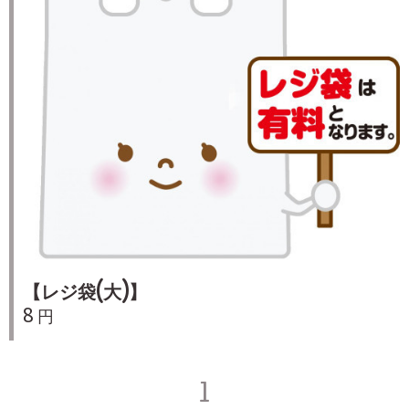
【レジ袋(大)】
8 円
1