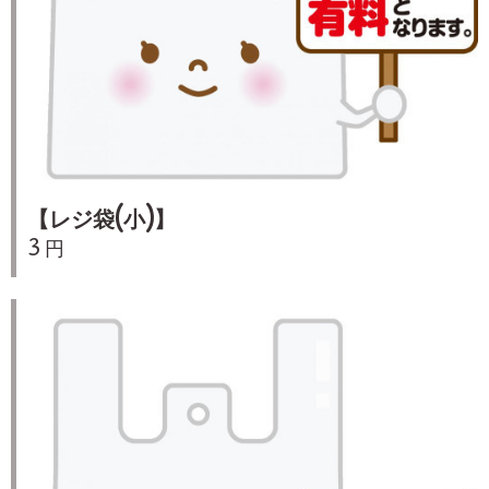
【レジ袋(小)】
3 円